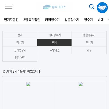
인기모음전
8월 특가할인
커피정수기
얼음정수기
정수기
비데
전체
커피정수기
얼음정수기
정수기
비데
연수기
공기청정기
주방가전
가구
건강/뷰티
111
개의 후기가 등록되어 있습니다