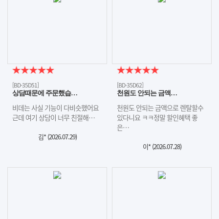
[BD-35D51]
[BD-35D62]
상담때문에 주문했습…
천원도 안되는 금액…
비데는 사실 기능이 다비슷했어요
천원도 안되는 금액으로 렌탈할수
근데 여기 상담이 너무 친절해…
있다니요 ㅋㅋ정말 할인혜택 좋
은…
김* (
2026.07.29
)
이* (
2026.07.28
)