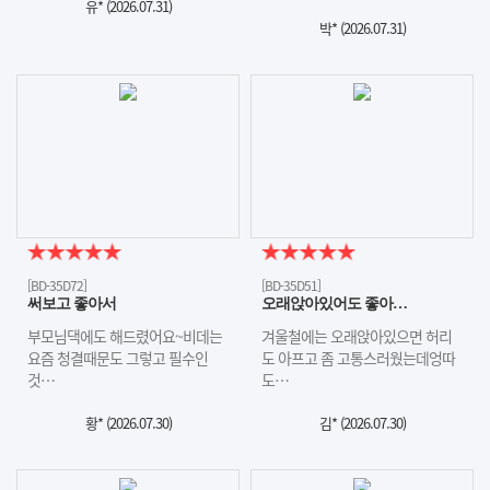
유* (
2026.07.31
)
박* (
2026.07.31
)
[BD-35D72]
[BD-35D51]
써보고 좋아서
오래앉아있어도 좋아…
부모님댁에도 해드렸어요~비데는
겨울철에는 오래앉아있으면 허리
요즘 청결때문도 그렇고 필수인
도 아프고 좀 고통스러웠는데엉따
것…
도…
황* (
2026.07.30
)
김* (
2026.07.30
)