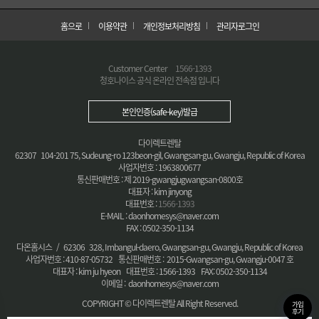
홈으로
이용약관
개인정보처리방침
관리자로그인
Customer Center
1566-1393
청호나이스 공식 온라인 전속점 입니다
본인인증(safe-key)발급
다이렉트렌탈
62307 104-201 75, Sudeung-ro 123beon-gil, Gwangsan-gu, Gwangju, Republic of Korea
사업자번호 : 1963800677
통신판매번호 : 제 2019-gwangjugwangsan-0800호
대표자 : kim jinyong
대표번호 :
1566-1393
E-MAIL : daonhomesys@naver.com
FAX : 0502-350-1134
다온홈시스 / 62306 328, Imbangul-daero, Gwangsan-gu, Gwangju, Republic of Korea
사업자번호 : 410-87-05732 통신판매번호 : 2015-Gwangsan-gu, Gwangju-0047 호
대표자 : kim ju hyeon 대표번호 : 1566-1393 FAX: 0502-350-1134
이메일 : daonhomesys@naver.com
COPYRIGHT © 다이렉트렌탈 All Right Reserved.
가입
후기