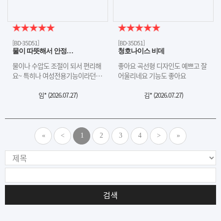
[BD-35D51]
[BD-35D51]
물이 따뜻해서 안정…
청호나이스 비데
물이나 수압도 조절이 되서 편리해
좋아요 곡선형 디자인도 예쁘고 잘
요~ 특히나 여성전용기능이라던…
어울리네요 기능도 좋아요
임* (
2026.07.27
)
김* (
2026.07.27
)
«
<
1
2
3
4
>
»
검색