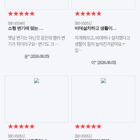
[BD-35D40]
[BD-35D51]
소형 변기에 맞는 …
비데설치하고 생활이…
옛날 변기는 아닌것 같은데 별라 변
이게뭐라고..비데하나 설치했다고
기가 작더라구요~ 변기도 크…
생활이 질이 높아진거같아요ㅜ
있…
윤* (
2026.08.05
)
이* (
2026.08.05
)
[BD-35D51]
[BD-35D51]