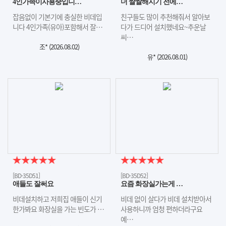
4인가족이사용중입니…
더 쌀쌀해지기 전에…
잡음없이 기본기에 충실한 비데입
친구들도 많이 추천해줘서 알아보
니다 4인가족(유아)포함해서 잘…
다가 드디어 설치했네요~추운날
씨…
조* (
2026.08.02
)
유* (
2026.08.01
)
[BD-35D51]
[BD-35D52]
애들도 잘써요
요즘 화장실가는게 …
비데설치하고 저희집 애들이 신기
비데 없이 살다가 비데 설치받아서
한가봐요 화장실을 가는 빈도가 …
사용하니까 엄청 편하더라구요
예…