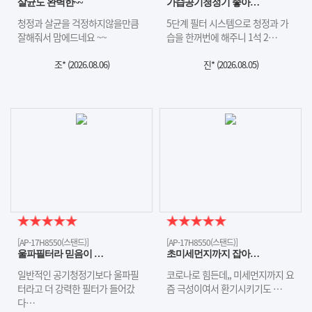
살균도 완벽한~~
가습공기청정기 좋아…
청정과 살균을 걱정하지않을만큼
5단계 필터 시스템으로 청정과 가
잘해줘서 맘에드네요 ~~
습을 한꺼번에 해주니 1석 2…
조* (
2026.08.06
)
진* (
2026.08.05
)
[AP-17H8550(스탠드)]
[AP-17H8550(스탠드)]
울파필터라 믿음이 …
초미세먼지까지 잡아…
일반적인 공기청정기보다 울파필
코로나로 힘든데,, 미세먼지까지 요
터라고 더 강력한 필터가 들어갔
즘 극성이여서 환기시키기도 …
다…