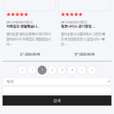
[AP-17H8550(스탠드)]
[AP-17H8550(스탠드)]
저희집도 렌탈했습니…
청호나이스 공기청정…
멀티순환 멀티순환해서 여기저기
멀티순환시스템이여서 그런지 빠
알아보다가 저희집도 렌탈했습니
르게 청정된듯한 느낌입니다~ 빠
다…
르…
도* (
2026.08.04
)
전* (
2026.08.04
)
«
<
1
2
3
4
>
»
검색