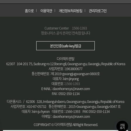
홈으로
이용약관
개인정보처리방침
관리자로그인
Customer Center
1566-1393
청호나이스 공식 온라인 전속점 입니다
본인인증(safe-key)발급
다이렉트렌탈
62307 104-201 75, Sudeung-ro 123beon-gil, Gwangsan-gu, Gwangju, Republic of Korea
사업자번호 : 1963800677
통신판매번호 : 제 2019-gwangjugwangsan-0800호
대표자 : kim jinyong
대표번호 :
1566-1393
E-MAIL : daonhomesys@naver.com
FAX : 0502-350-1134
다온홈시스 / 62306 328, Imbangul-daero, Gwangsan-gu, Gwangju, Republic of Korea
사업자번호 : 410-87-05732 통신판매번호 : 2015-Gwangsan-gu, Gwangju-0047 호
대표자 : kim ju hyeon 대표번호 : 1566-1393 FAX: 0502-350-1134
이메일 : daonhomesys@naver.com
COPYRIGHT © 다이렉트렌탈 All Right Reserved.
가입
후기