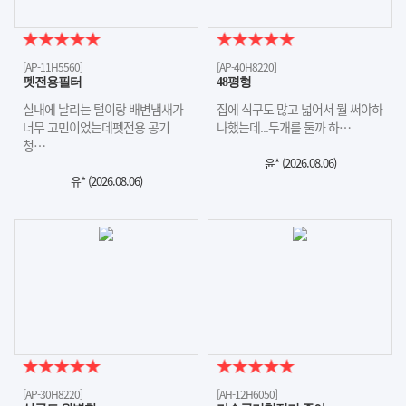
[AP-11H5560]
[AP-40H8220]
펫전용필터
48평형
실내에 날리는 털이랑 배변냄새가
집에 식구도 많고 넓어서 뭘 써야하
너무 고민이었는데펫전용 공기
나했는데...두개를 둘까 하…
청…
윤* (
2026.08.06
)
유* (
2026.08.06
)
[AP-30H8220]
[AH-12H6050]