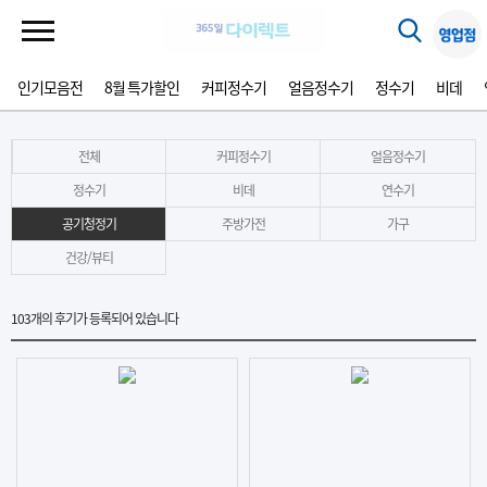
인기모음전
8월 특가할인
커피정수기
얼음정수기
정수기
비데
전체
커피정수기
얼음정수기
정수기
비데
연수기
공기청정기
주방가전
가구
건강/뷰티
103
개의 후기가 등록되어 있습니다