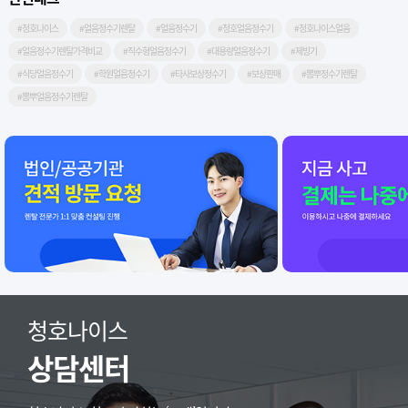
#청호나이스
#얼음정수기렌탈
#얼음정수기
#청호얼음정수기
#청호나이스얼음
#얼음정수기렌탈가격비교
#직수형얼음정수기
#대용량얼음정수기
#제빙기
#식당얼음정수기
#학원얼음정수기
#타사보상정수기
#보상판매
#뽐뿌정수기렌탈
#뽐뿌얼음정수기렌탈
청호나이스
상담센터