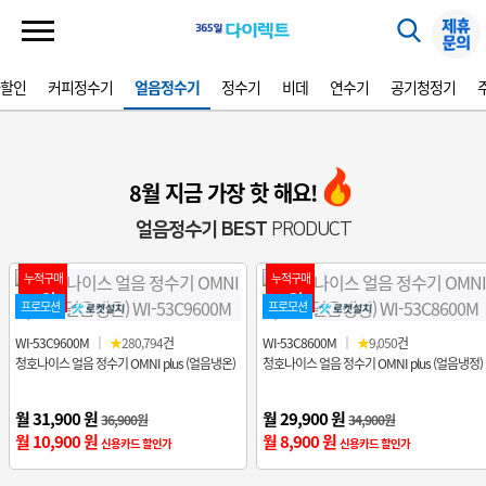
가할인
커피정수기
얼음정수기
정수기
비데
연수기
공기청정기
8월 지금 가장 핫 해요!
얼음정수기 BEST
PRODUCT
누적구매
누적구매
1위
2위
프로모션
프로모션
WI-53C9600M
｜
★
280,794
건
WI-53C8600M
｜
★
9,050
건
청호나이스 얼음 정수기 OMNI plus (얼음냉온)
청호나이스 얼음 정수기 OMNI plus (얼음냉정)
월 31,900 원
월 29,900 원
36,900원
34,900원
월 10,900 원
월 8,900 원
신용카드 할인가
신용카드 할인가