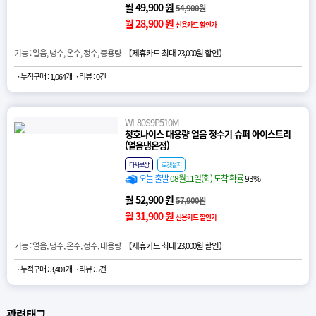
월 49,900 원
54,900원
월 28,900 원
신용카드 할인가
기능 : 얼음, 냉수, 온수, 정수, 중용량 【
제휴카드 최대 23,000원 할인
】
· 누적구매 : 1,064개
· 리뷰 : 0건
WI-80S9P510M
청호나이스 대용량 얼음 정수기 슈퍼 아이스트리
(얼음냉온정)
타사보상
로켓설치
오늘 출발
08월11일(화) 도착 확률
93%
월 52,900 원
57,900원
월 31,900 원
신용카드 할인가
기능 : 얼음, 냉수, 온수, 정수, 대용량 【
제휴카드 최대 23,000원 할인
】
· 누적구매 : 3,401개
· 리뷰 : 5건
관련태그