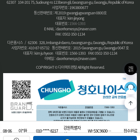
62307 104-201 75, Sudeung-ro 123beon-gil, Gwangsan-gu, Gwangju, Republic of Korea
사업자번호 : 1963800677
통신판매번호 : 제 2019-gwangjugwangsan-0800호
대표자 : kim jinyong
대표번호 :
1566-1393
E-MAIL : daonhomesys@naver.com
FAX : 0502-350-1134
다온홈시스 / 62306 328, Imbangul-daero, Gwangsan-gu, Gwangju, Republic of Korea
사업자번호 : 410-87-05732 통신판매번호 : 2015-Gwangsan-gu, Gwangju-0047 호
대표자 : kim ju hyeon 대표번호 : 1566-1393 FAX: 0502-350-1134
이메일 : daonhomesys@naver.com
COPYRIGHT © 다이렉트렌탈 All Right Reserved.
가입
후기
36
최적의
강원특별자
08-06
이*환
010-****-8217
WI-53C9600…
접수완료
치…