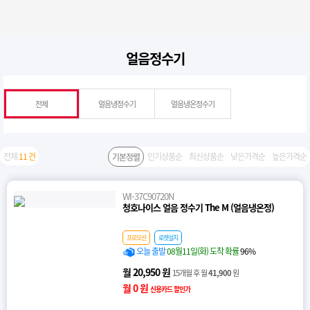
얼음정수기
전체
얼음냉정수기
얼음냉온정수기
전체
11 건
인기상품순
최신상품순
낮은가격순
높은가격순
기본정렬
WI-37C90720N
청호나이스 얼음 정수기 The M (얼음냉온정)
프로모션
로켓설치
오늘 출발
08월11일(화) 도착 확률
96%
월 20,950 원
15개월 후 월
41,900
원
월 0 원
신용카드 할인가