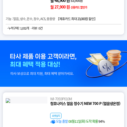
월 48,900 원
53,900원
월 27,900 원
신용카드 할인가
기능 : 얼음, 냉수, 온수, 정수, ACS, 중용량 【
제휴카드 최대 23,000원 할인
】
· 누적구매 : 1,032개
· 리뷰 : 0건
WI-70S9P010M
청호나이스 얼음 정수기 NEW 700 P (얼음냉온정)
로켓설치
오늘 출발
08월11일(화) 도착 확률
94%