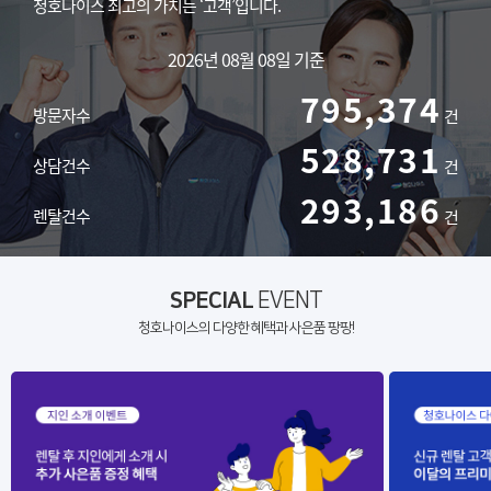
청호나이스 최고의 가치는 ‘고객’입니다.
2026년 08월 08일 기준
795,374
방문자수
건
528,731
상담건수
건
293,186
렌탈건수
건
SPECIAL
EVENT
청호나이스의 다양한 혜택과 사은품 팡팡!