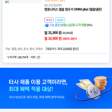
WI-53C9600M
청호나이스 얼음 정수기 OMNI plus (얼음냉온)
MD추천
로켓설치
오늘 출발
08월11일(화) 도착 확률
95%
월 31,900 원
36,900원
월 10,900 원
신용카드 할인가
기능 : 얼음, 냉수, 온수, 정수, 지하수 【
제휴카드 최대 23,000원 할인
】
· 누적구매 : 280,794개
· 리뷰 : 1건