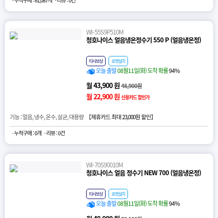
· 누적구매 : 61,087개
· 리뷰 : 0건
WI-55S9P510M
청호나이스 얼음냉온정수기 550 P (얼음냉온정)
타사보상
로켓설치
오늘 출발
08월11일(화) 도착 확률
94%
월 43,900 원
48,900원
월 22,900 원
신용카드 할인가
기능 : 얼음, 냉수, 온수, 살균, 대용량 【
제휴카드 최대 23,000원 할인
】
· 누적구매 : 0개
· 리뷰 : 0건
WI-70S90010M
청호나이스 얼음 정수기 NEW 700 (얼음냉온정)
타사보상
로켓설치
오늘 출발
08월11일(화) 도착 확률
94%