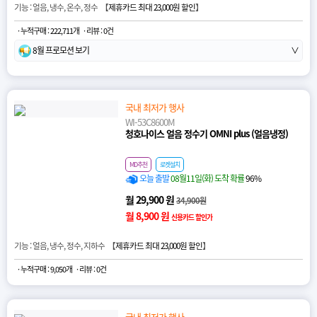
기능 : 얼음, 냉수, 온수, 정수 【
제휴카드 최대 23,000원 할인
】
· 누적구매 : 222,711개
· 리뷰 : 0건
8월 프로모션 보기
∨
국내 최저가 행사
WI-53C8600M
청호나이스 얼음 정수기 OMNI plus (얼음냉정)
MD추천
로켓설치
오늘 출발
08월11일(화) 도착 확률
96%
월 29,900 원
34,900원
월 8,900 원
신용카드 할인가
기능 : 얼음, 냉수, 정수, 지하수 【
제휴카드 최대 23,000원 할인
】
· 누적구매 : 9,050개
· 리뷰 : 0건
국내 최저가 행사