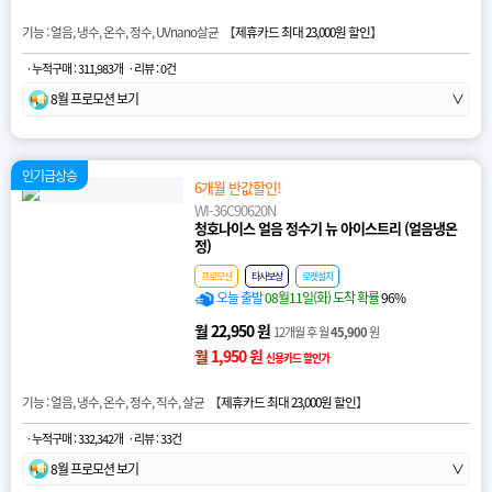
기능 : 얼음, 냉수, 온수, 정수, UVnano살균 【
제휴카드 최대 23,000원 할인
】
· 누적구매 : 311,983개
· 리뷰 : 0건
8월 프로모션 보기
∨
인기급상승
6개월 반값할인!
WI-36C90620N
청호나이스 얼음 정수기 뉴 아이스트리 (얼음냉온
정)
프로모션
타사보상
로켓설치
오늘 출발
08월11일(화) 도착 확률
96%
월 22,950 원
12개월 후 월
45,900
원
월 1,950 원
신용카드 할인가
기능 : 얼음, 냉수, 온수, 정수, 직수, 살균 【
제휴카드 최대 23,000원 할인
】
· 누적구매 : 332,342개
· 리뷰 : 33건
8월 프로모션 보기
∨