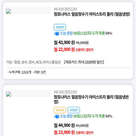
WI-60C80511M
청호나이스 얼음정수기 아이스트리 플리 (얼음냉정)
로켓설치
오늘 출발
08월11일(화) 도착 확률
94%
월 43,900 원
48,900원
월 22,900 원
신용카드 할인가
기능 : 얼음, 냉수, 정수, ACS, 아이스룸살균 【
제휴카드 최대 23,000원 할인
】
· 누적구매 : 2,511개
· 리뷰 : 0건
WI-60C90521M
청호나이스 얼음정수기 아이스트리 플리 (얼음냉온
정)
프로모션
로켓설치
오늘 출발
08월11일(화) 도착 확률
94%
월 44,900 원
49,900원
월 23,900 원
신용카드 할인가