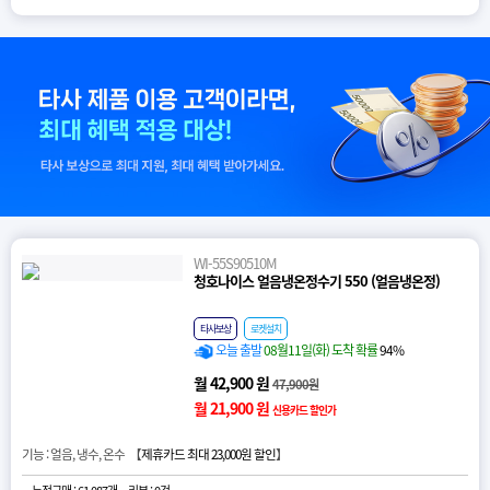
WI-55S90510M
청호나이스 얼음냉온정수기 550 (얼음냉온정)
타사보상
로켓설치
오늘 출발
08월11일(화) 도착 확률
94%
월 42,900 원
47,900원
월 21,900 원
신용카드 할인가
기능 : 얼음, 냉수, 온수 【
제휴카드 최대 23,000원 할인
】