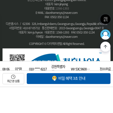
대표자 : kim jinyong
대표번호 :
1566-1393
E-MAIL : daonhomesys@naver.com
FAX : 0502-350-1134
가입
후기
다온홈시스 / 62306 328, Imbangul-daero, Gwangsan-gu, Gwangju, Republic of Korea
사업자번호 : 410-87-05732 통신판매번호 : 2015-Gwangsan-gu, Gwangju-0047 호
대표자 : kim ju hyeon 대표번호 : 1566-1393 FAX: 0502-350-1134
36
최적의
이메일 : daonhomesys@naver.com
COPYRIGHT © 다이렉트렌탈 All Right Reserved.
강원특별자
08-06
이*환
010-****-8217
WI-53C9600…
접수완료
치…
비밀 혜택 3초 안내
08-06
천*석
010-****-9922
대전 유성구…
WI-37C9072…
접수완료
최근 본 상품
08-06
주** 경…
032-****-9991
인천 남동구…
WI-53C8600…
접수완료
08-06
윤*연
010-****-9996
경기 안산시…
WI-53C9600…
접수완료
08-06
김*천
010-****-6722
울산 북구 …
WI-37C9072…
접수완료
08-06
오*숙
010-****-4512
경남 통영시…
WP-40C6000…
접수완료