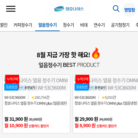
가할인
커피정수기
얼음정수기
정수기
비데
연수기
공기청정기
8월 지금 가장 핫 해요!
얼음정수기 BEST
PRODUCT
누적구매
누적구매
1위
2위
프로모션
프로모션
WI-53C9600M
｜
★
280,794
건
WI-53C8600M
｜
★
9,050
건
청호나이스 얼음 정수기 OMNI plus (얼음냉온)
청호나이스 얼음 정수기 OMNI plus (얼음냉정)
월 31,900 원
월 29,900 원
36,900원
34,900원
월 10,900 원
월 8,900 원
신용카드 할인가
신용카드 할인가