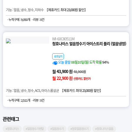
기능 : 얼음, 냉수, 정수, 지하수 【
제휴카드 최대 23,000원 할인
】
· 누적구매 : 9,050개
· 리뷰 : 0건
WI-60C80511M
청호나이스 얼음정수기 아이스트리 플리 (얼음냉정)
로켓설치
오늘 출발
08월10일(월) 도착 확률
94%
월 43,900 원
48,900원
월 22,900 원
신용카드 할인가
기능 : 얼음, 냉수, 정수, ACS, 아이스룸살균 【
제휴카드 최대 23,000원 할인
】
· 누적구매 : 2,511개
· 리뷰 : 0건
관련태그
#청호나이스
#얼음정수기렌탈
#얼음정수기
#청호얼음정수기
#청호나이스얼음