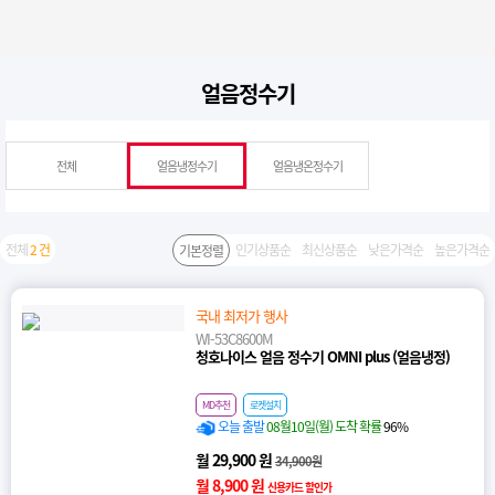
얼음정수기
전체
얼음냉정수기
얼음냉온정수기
전체
2 건
인기상품순
최신상품순
낮은가격순
높은가격순
기본정렬
국내 최저가 행사
WI-53C8600M
청호나이스 얼음 정수기 OMNI plus (얼음냉정)
MD추천
로켓설치
오늘 출발
08월10일(월) 도착 확률
96%
월 29,900 원
34,900원
월 8,900 원
신용카드 할인가