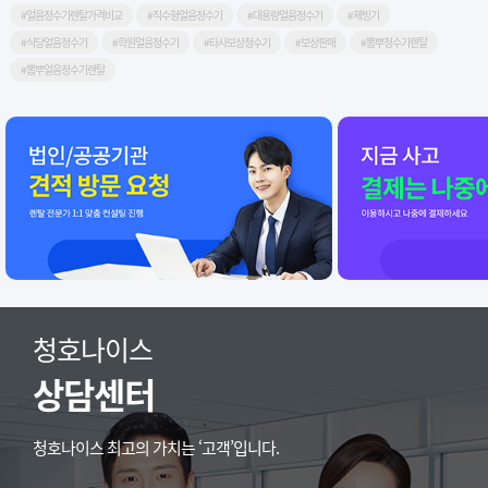
#얼음정수기렌탈가격비교
#직수형얼음정수기
#대용량얼음정수기
#제빙기
#식당얼음정수기
#학원얼음정수기
#타사보상정수기
#보상판매
#뽐뿌정수기렌탈
#뽐뿌얼음정수기렌탈
청호나이스
상담센터
청호나이스 최고의 가치는 ‘고객’입니다.