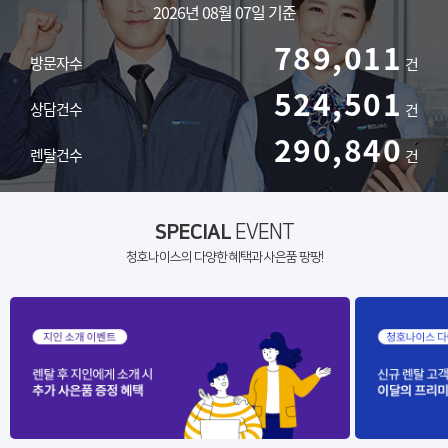
2026년 08월 07일 기준
795,374
방문자수
건
528,731
상담건수
건
293,186
렌탈건수
건
SPECIAL
EVENT
청호나이스의 다양한 혜택과 사은품 팡팡!