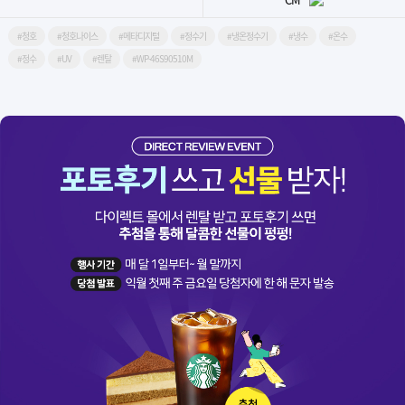
#청호
#청호나이스
#메타디지털
#정수기
#냉온정수기
#냉수
#온수
#정수
#UV
#렌탈
#WP-46S90510M