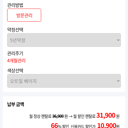
관리방법
방문관리
약정선택
관리주기
4개월관리
색상선택
납부 금액
31,900
월 정상 렌탈료
36,900
원 → 월 할인 렌탈료
원
66
10,900
% 할인 신용카드 할인가
원