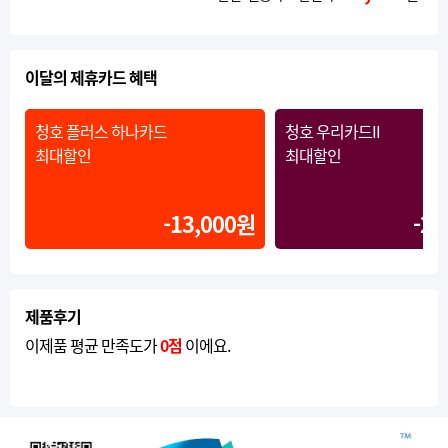
이달의 제휴카드 혜택
청호 플러스 하나카드
청호 우리카드II
최대할인
최대할인
-13,000원
-20
제품후기
이제품 평균 만족도가
0점
이에요.