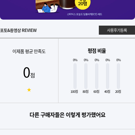
포토&동영상 REVIEW
사용후기등록
평점 비율
이제품 평균 만족도
0%
0%
0%
0%
0%
0
점
★
100점
80점
60점
40점
20점
다른 구매자들은 이렇게 평가했어요