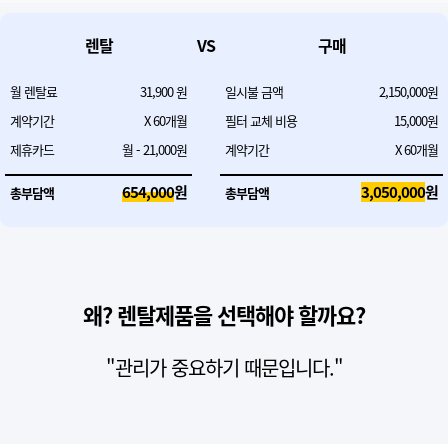
렌탈
VS
구매
월 렌탈료
31,900
원
일시불 금액
2,150,000원
계약기간
X
60
개월
필터 교체 비용
15,000원
제휴카드
월 - 21,000원
계약기간
X
60
개월
654,000
원
3,050,000
원
총부담액
총부담액
왜? 렌탈제품을 선택해야 할까요?
"관리가 중요하기 때문입니다."