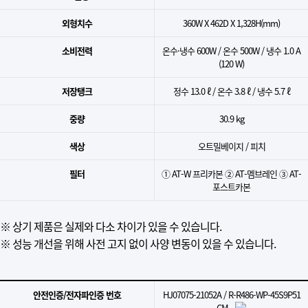
외형치수
360W X 462D X 1,328H(mm)
소비전력
​온수·냉수 600W / 온수 500W / 냉수 1.0 A
(120 W)​
저장탱크
​정수 13.0 ℓ / 온수 3.8 ℓ / 냉수 5.7 ℓ​
중량
30.9 kg
색상
오트밀베이지 / 피치
필터
① AT-W 프리카본 ② AT-멤브레인 ③ AT-
포스트카본
※ 상기 제품은 실제와 다소 차이가 있을 수 있습니다.
※ 성능 개선을 위해 사전 고지 없이 사양 변동이 있을 수 있습니다.
안전인증/전자파인증 번호
​HJ07075-21052A / R-R486-WP-45S9P51
CM​