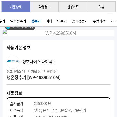
제품상세
약정정보
신용카드
리뷰
3초 간편 견적 받기 →
2026년 07월 생산
수기
얼음정수기
정수기
비데
연수기
공기청정기
주방가전
가구
122,379 명이 구매
제품 기본 정보
청호나이스 다이렉트
청호나이스 메타 디지털 정수기 (냉온정)
냉온정수기 [WP-46S90510M]
제품 정보
일시불가
2150000 원
제품특징
냉수, 온수, 정수, UV살균, 방문관리
제품크기
360 x 462 x 1,328 mm