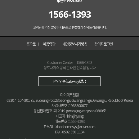
1566-1393
고객님께 가장 알맞은 제품으로 친절하게 상담드리겠습니다.
홈으로
이용약관
개인정보처리방침
관리자로그인
Customer Center
1566-1393
청호나이스 공식 온라인 전속점 입니다
본인인증(safe-key)발급
다이렉트렌탈
62307 104-201 75, Sudeung-ro 123beon-gil, Gwangsan-gu, Gwangju, Republic of Korea
사업자번호 : 1963800677
통신판매번호 : 제 2019-gwangjugwangsan-0800호
대표자 : kim jinyong
대표번호 :
1566-1393
E-MAIL : daonhomesys@naver.com
FAX : 0502-350-1134