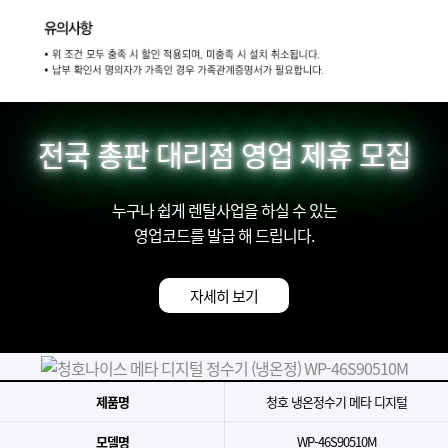
전국 총판 대리점 영업 제휴 모집
누구나 쉽게 렌탈사업을 하실 수 있는
영업코드를 발급 해 드립니다.
자세히 보기
제품명
청호 냉온정수기 메타 디지털
모델명
​WP-46S90510M​