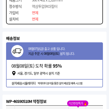
정수방식
역삼투압(RO)필터
가입비
면제
설치비
면제
배송정보
08월07일(금) 출고 상품 입니다.
지금 주문 시 08월08일(토)
설치 됩니다.
08월08일(토) 도착 확률
95%
서울, 경기도, 일부 광역시 설치 기준
설치배송시뮬레이터
빅데이터 분석을 통한 설치 배송일 예측 시스템
WP-46S90510M 약정정보
기간한정특가