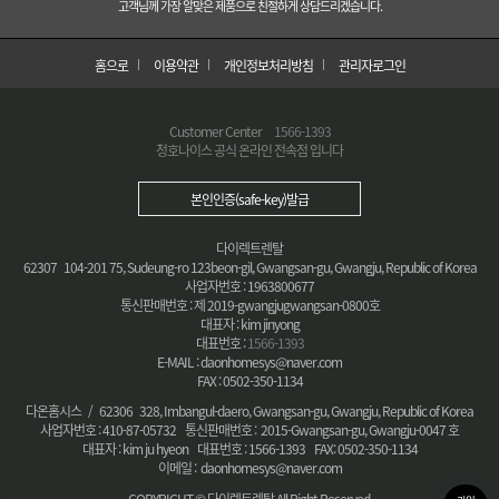
고객님께 가장 알맞은 제품으로 친절하게 상담드리겠습니다.
홈으로
이용약관
개인정보처리방침
관리자로그인
Customer Center
1566-1393
청호나이스 공식 온라인 전속점 입니다
본인인증(safe-key)발급
다이렉트렌탈
62307 104-201 75, Sudeung-ro 123beon-gil, Gwangsan-gu, Gwangju, Republic of Korea
사업자번호 : 1963800677
통신판매번호 : 제 2019-gwangjugwangsan-0800호
대표자 : kim jinyong
대표번호 :
1566-1393
E-MAIL : daonhomesys@naver.com
FAX : 0502-350-1134
다온홈시스 / 62306 328, Imbangul-daero, Gwangsan-gu, Gwangju, Republic of Korea
사업자번호 : 410-87-05732 통신판매번호 : 2015-Gwangsan-gu, Gwangju-0047 호
대표자 : kim ju hyeon 대표번호 : 1566-1393 FAX: 0502-350-1134
이메일 : daonhomesys@naver.com
COPYRIGHT © 다이렉트렌탈 All Right Reserved.