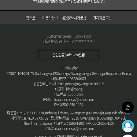
고객님께 가장 알맞은 제품으로 친절하게 상담드리겠습니다.
홈으로
이용약관
개인정보처리방침
관리자로그인
Customer Center
1566-1393
청호나이스 공식 온라인 전속점 입니다
본인인증(safe-key)발급
다이렉트렌탈
62307 104-201 75, Sudeung-ro 123beon-gil, Gwangsan-gu, Gwangju, Republic of Korea
사업자번호 : 1963800677
통신판매번호 : 제 2019-gwangjugwangsan-0800호
대표자 : kim jinyong
대표번호 :
1566-1393
E-MAIL : daonhomesys@naver.com
FAX : 0502-350-1134
가입
후기
다온홈시스 / 62306 328, Imbangul-daero, Gwangsan-gu, Gwangju, Republic of Korea
사업자번호 : 410-87-05732 통신판매번호 : 2015-Gwangsan-gu, Gwangju-0047 호
대표자 : kim ju hyeon 대표번호 : 1566-1393 FAX: 0502-350-1134
36
최적의
이메일 : daonhomesys@naver.com
COPYRIGHT © 다이렉트렌탈 All Right Reserved.