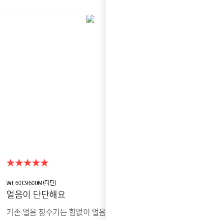
WI-60C9600M(티탄)
얼음이 단단해요
기존 얼음 정수기는 힘없이 얼음이 녹아버리는 듯한