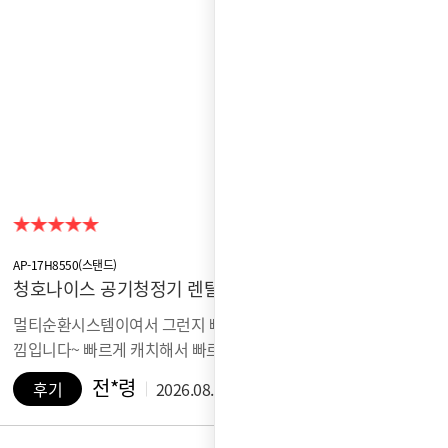
AP-17H8550(스탠드)
청호나이스 공기청정기 렌탈후기
멀티순환시스템이여서 그런지 빠르게 청정된듯한 느
낌입니다~ 빠르게 캐치해서 빠르게 순환시켜주…
전*령
후기
2026.08.05