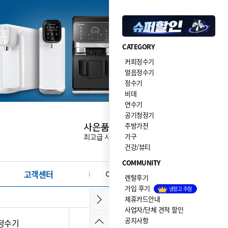
CATEGORY
커피정수기
얼음정수기
정수기
비데
연수기
공기청정기
주방가전
가구
건강/뷰티
COMMUNITY
고객센터
이달의 이벤트·사은품
렌탈후기
가입 후기
냉장고 추첨
제휴카드안내
사업자/단체 견적 할인
공지사항
정수기
비데