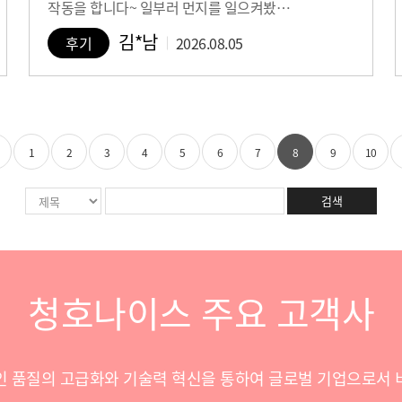
작동을 합니다~ 일부러 먼지를 일으켜봤…
김*남
후기
2026.08.05
1
2
3
4
5
6
7
8
9
10
검색
청호나이스 주요 고객사
인 품질의 고급화와 기술력 혁신을 통하여 글로벌 기업으로서 