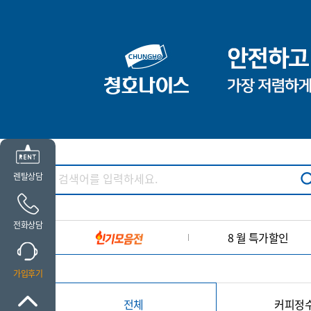
렌탈상담
전화상담
8 월 특가할인
가입후기
전체
커피정