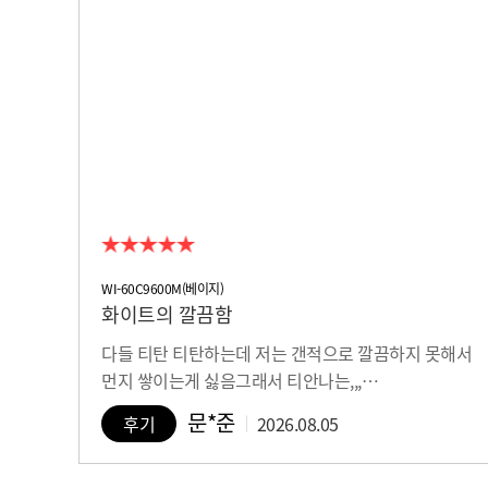
WI-60C9600M(베이지)
화이트의 깔끔함
다들 티탄 티탄하는데 저는 갠적으로 깔끔하지 못해서
먼지 쌓이는게 싫음그래서 티안나는,,,…
문*준
후기
2026.08.05