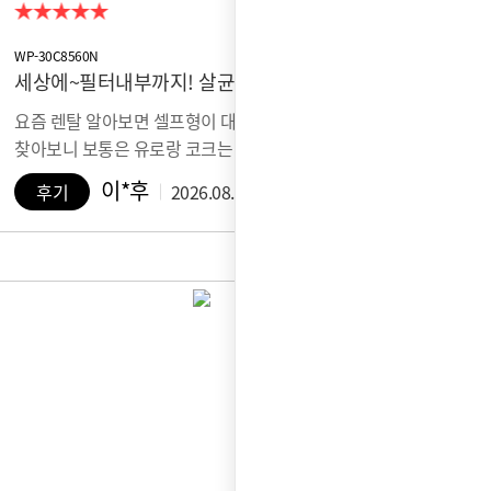
WP-30C8560N
세상에~필터내부까지! 살균세척이 된다…
요즘 렌탈 알아보면 셀프형이 대세더라구요~다른데도
찾아보니 보통은 유로랑 코크는 살균되던데…
이*후
후기
2026.08.06