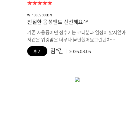
WP-30C9560BN
친절한 음성멘트 신선해요^^
기존 사용중이던 정수기는 코디분과 일정이 맞지않아
저같은 워킹맘은 너무나 불편했어요그런던차…
김*란
후기
2026.08.06