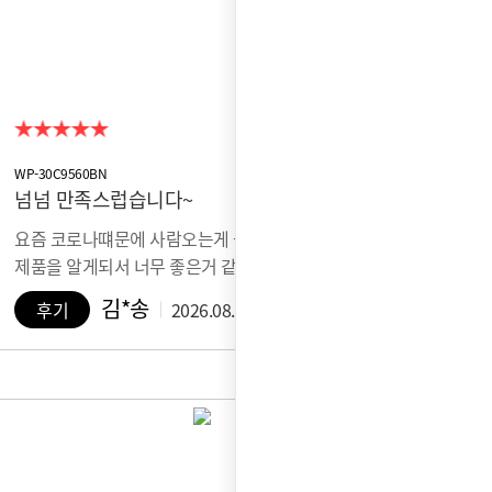
WP-30C9560BN
넘넘 만족스럽습니다~
요즘 코로나떄문에 사람오는게 불편했는데 셀프관리
제품을 알게되서 너무 좋은거 같아요~ ​물…
김*송
후기
2026.08.06