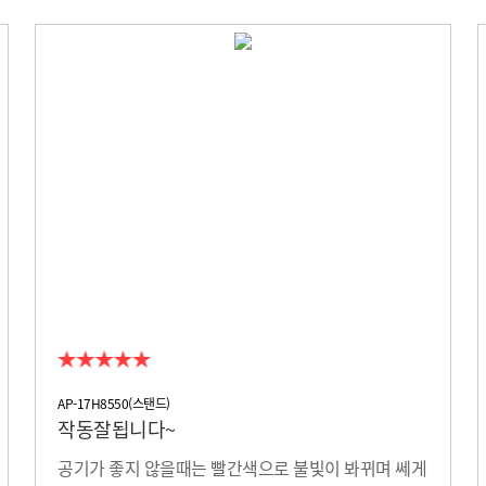
AP-17H8550(스탠드)
작동잘됩니다~
공기가 좋지 않을때는 빨간색으로 불빛이 봐뀌며 쎄게