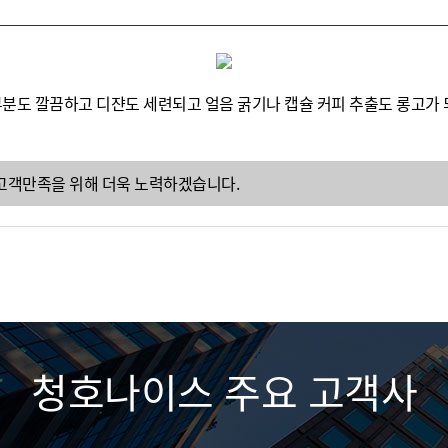
분도 깔끔하고 디쟌도 세련되고 얼음 굵기나 캡슐 커피 추출도 롱고가 
고객만족을 위해 더욱 노력하겠습니다.
청호나이스 주요 고객사