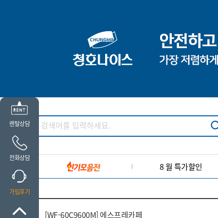
렌탈상담
전화상담
8 월 특가할인
가입후기
[WF-60C9600M] 에스프레카페