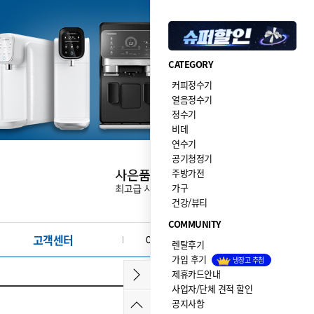
CATEGORY
커피정수기
얼음정수기
정수기
비데
연수기
공기청정기
주방가전
가구
건강/뷰티
COMMUNITY
고객센터
이달의 이벤트·사은품
렌탈후기
가입 후기
냉장고 추첨
제휴카드안내
사업자/단체 견적 할인
공지사항
2026.08.05