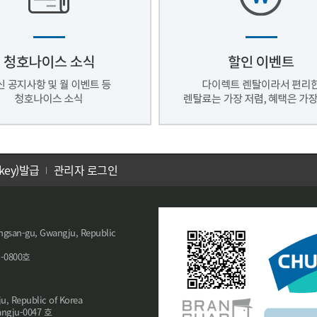
key)발급
관리자 로그인
san-gu, Gwangju, Republic
-0800호
 Republic of Korea
ngju-0047 호